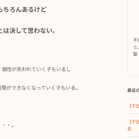
もちろんあるけど
とは決して思わない。
不
と
塾
、個性が失われていく子もいるし
表現ができなくなっていく子もいる。
最近
【不
【不
・・・。
音