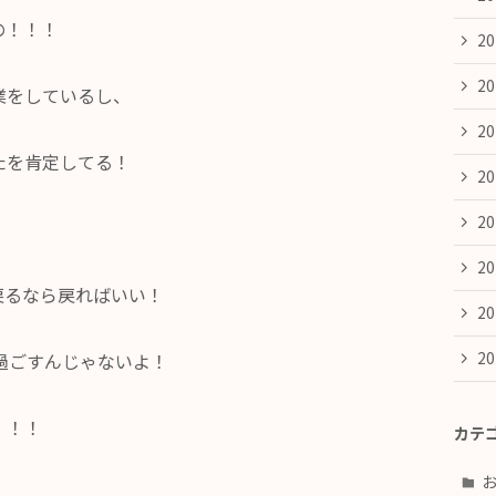
の！！！
2
2
業をしているし、
2
たを肯定してる！
2
2
2
戻るなら戻ればいい！
2
2
過ごすんじゃないよ！
！！！
カテ