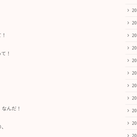
2
！
2
て！
2
2
って！
2
2
2
2
」なんだ！
2
2
り、
2