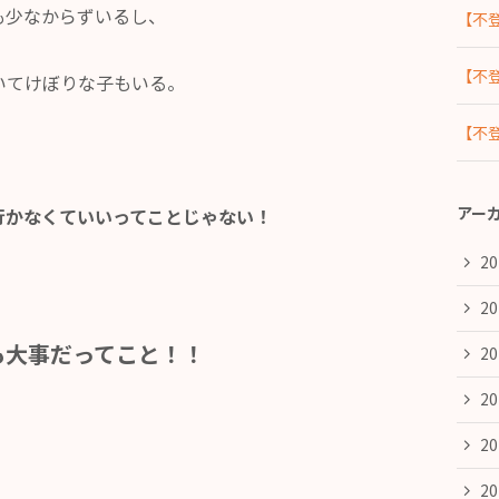
も少なからずいるし、
【不
【不
いてけぼりな子もいる。
【不
アー
行かなくていいってことじゃない！
2
2
も大事だってこと！！
2
2
2
2