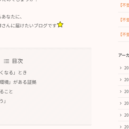
【不
るあなたに、
【不
御さんに届けたいブログです
【不
アー
目次
2
なくなる」とき
2
る環境」がある証拠
きること
2
う」
2
2
2