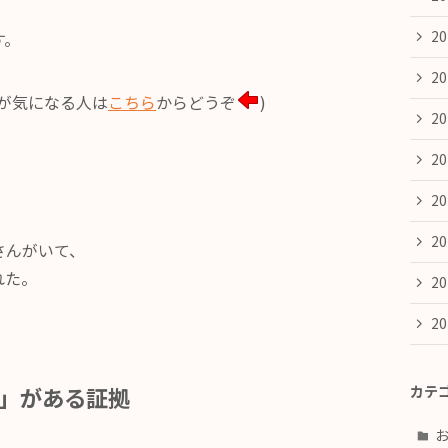
2
す。
2
が気になる人は
こちら
からどうぞ
)
2
2
2
2
さんがいて、
れた。
2
2
境」がある証拠
カテ