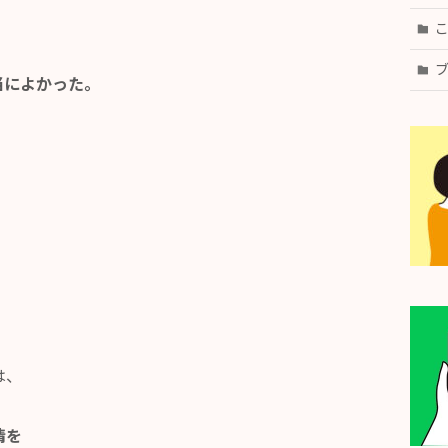
当によかった。
。
は、
情を