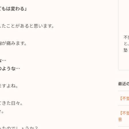
どもは変わる」
したことがあると思います。
不
胸が痛みます。
と
塾
な…
のような…
最近
ますよね。
【不
てきた日々。
々。
【不
音
ったのでしょうか？