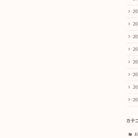
2
2
2
2
2
2
2
2
カテ
。