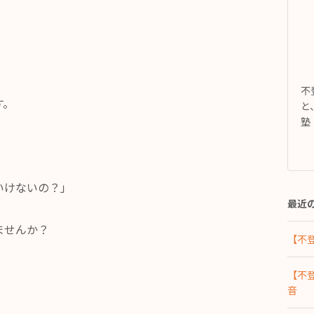
不
す。
と
塾
いけないの？」
最近
ませんか？
【不
【不
音