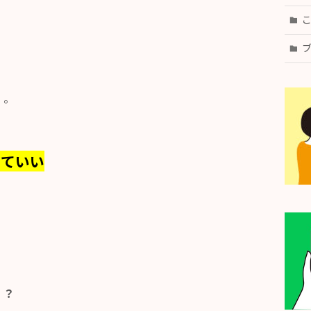
・。
くていい
！？