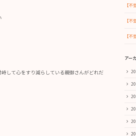
【不
い
【不
【不
アー
2
対峙して心をすり減らしている親御さんがどれだ
2
2
2
2
2