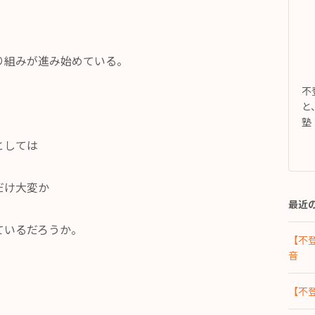
り組みが進み始めている。
不
。
と
塾
としては
だけ大変か
最近
ているだろうか。
【不
音
【不